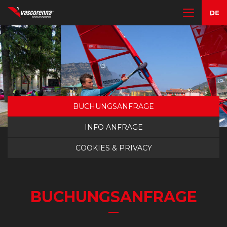
DAS CENTER
KURSE
MIET- UND LAGERSERVICE
BUCHUNGSANFRAGE
INFO ANFRAGE
ANDERE AKTIVITÄTEN
COOKIES & PRIVACY
KONTAKTEN
BUCHUNGSANFRAGE