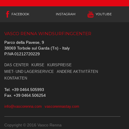
FACEBOOK
INSTAGRAM
YOUTUBE
VASCO RENNA WINDSURFINGCENTER
Parco della Pavese, 9
38069 Torbole sul Garda (Tn) - Italy
P.IVA 01212720229
DAS CENTER
KURSE
KURSPREISE
MIET- UND LAGERSERVICE
ANDERE AKTIVITÄTEN
KONTAKTEN
Tel. +39 0464.505993
Fax. +39 0464.506254
info@vascorenna.com
vascorennastay.com
Copyright © 2016 Vasco Renna