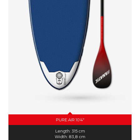
PURE AIR 10'4"
Length: 315 cm
Width: 83,8 cm