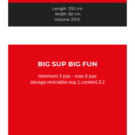
Length: 350 cm
Width: 82 cm
Volume: 215 lt.
BIG SUP BIG FUN
minimum 3 pax - max 6 pax
storage.rent.table.sup.1.content.3.2