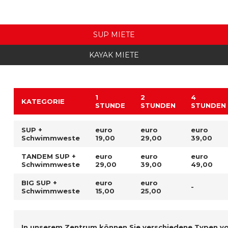
SUP MIETE
KAYAK MIETE
1
2
4
KATEGORIE
STUNDE
STUNDEN
STUNDEN
SUP +
euro
euro
euro
Schwimmweste
19,00
29,00
39,00
TANDEM SUP +
euro
euro
euro
Schwimmweste
29,00
39,00
49,00
BIG SUP +
euro
euro
-
Schwimmweste
15,00
25,00
In unserem Zentrum können Sie verschiedene Typen v