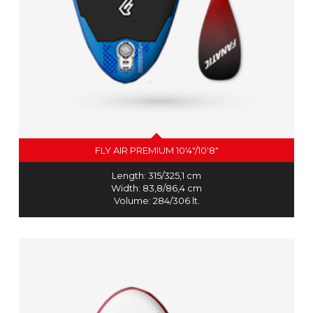
FLY AIR PREMIUM 10'4"/10'8"
Length: 315/325,1 cm
Width: 83,8/86,4 cm
Volume: 284/306 lt.