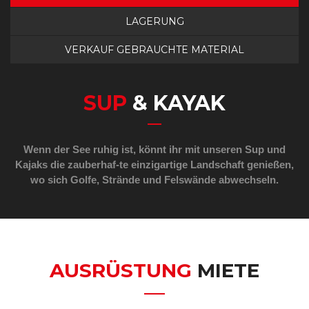
LAGERUNG
VERKAUF GEBRAUCHTE MATERIAL
SUP
& KAYAK
Wenn der See ruhig ist, könnt ihr mit unseren Sup und
Kajaks die zauberhaf-te einzigartige Landschaft genießen,
wo sich Golfe, Strände und Felswände abwechseln.
AUSRÜSTUNG
MIETE