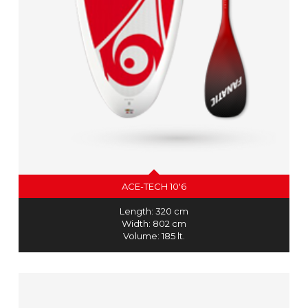
ACE-TECH 10'6
Length: 320 cm
Width: 802 cm
Volume: 185 lt.