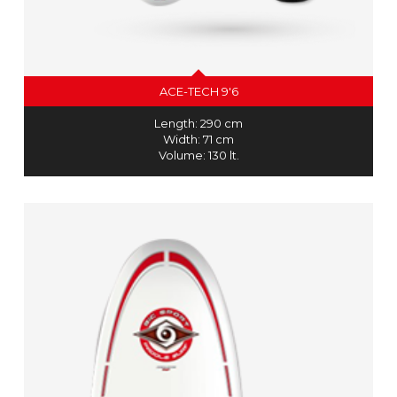
ACE-TECH 9'6
Length: 290 cm
Width: 71 cm
Volume: 130 lt.