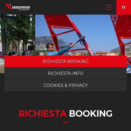
IL CENTRO
I CORSI
NOLEGGIO E RIMESSAGGIO
RICHIESTA BOOKING
RICHIESTA INFO
ALTRE ATTIVITÀ
COOKIES & PRIVACY
CONTATTI
RICHIESTA
BOOKING