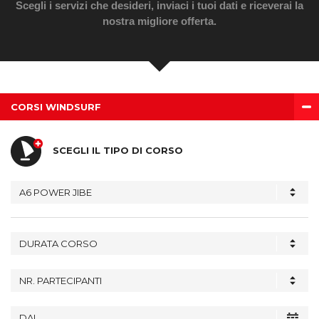
BOOKING
Scegli i servizi che desideri, inviaci i tuoi dati e riceverai la
nostra migliore offerta.
WEBCAM
CORSI WINDSURF
SCEGLI IL TIPO DI CORSO
A6 POWER JIBE
DURATA CORSO
NR. PARTECIPANTI