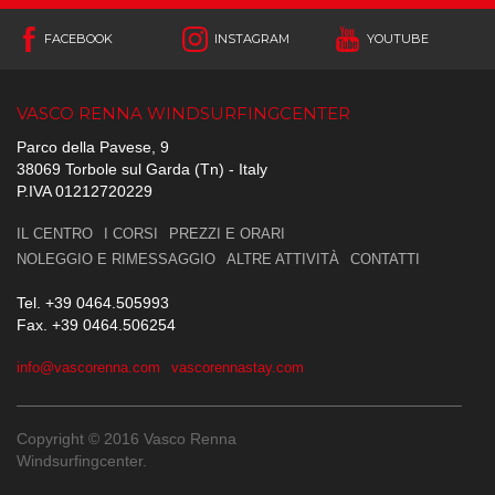
FACEBOOK
INSTAGRAM
YOUTUBE
VASCO RENNA WINDSURFINGCENTER
Parco della Pavese, 9
38069 Torbole sul Garda (Tn) - Italy
P.IVA 01212720229
IL CENTRO
I CORSI
PREZZI E ORARI
NOLEGGIO E RIMESSAGGIO
ALTRE ATTIVITÀ
CONTATTI
Tel. +39 0464.505993
Fax. +39 0464.506254
info@vascorenna.com
vascorennastay.com
Copyright © 2016 Vasco Renna
Windsurfingcenter.