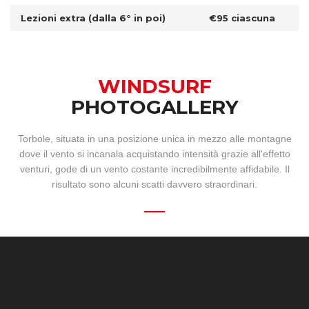
Lezioni extra (dalla 6° in poi)
€95 ciascuna
WINDSURF
PHOTOGALLERY
Torbole, situata in una posizione unica in mezzo alle montagne
dove il vento si incanala acquistando intensità grazie all'effetto
venturi, gode di un vento costante incredibilmente affidabile. Il
risultato sono alcuni scatti davvero straordinari.