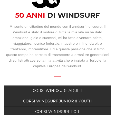
BOOKING
50 ANNI
DI WINDSURF
WEBCAM
Mi sento un cittadino del mondo con il windsurf nel cuore. Il
Windsurf è stato il motore di tutta la mia vita mi ha dato
emozione, gioie e successi, mi ha fatto diventare atleta,
viaggiatore, tecnico federale, maestro e infine, da oltre
trent’anni, imprenditore. Ed è questa passione che in tutto
questo tempo ho cercato di trasmettere a ormai tre generazioni
di surfisti attraverso la mia attività che è iniziata a Torbole, la
capitale Europea del windsurf.
CORSI WINDSURF ADULTI
CORSI WINDSURF JUNIOR & YOUTH
CORSI WINDSURF FOIL