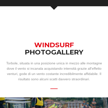
WINDSURF
PHOTOGALLERY
Torbole, situata in una posizione unica in mezzo alle montagne
dove il vento si incanala acquistando intensità grazie all'effetto
venturi, gode di un vento costante incredibilmente affidabile. Il
risultato sono alcuni scatti davvero straordinari.