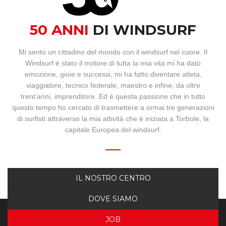
BOOKING
50 ANNI
DI WINDSURF
WEBCAM
Mi sento un cittadino del mondo con il windsurf nel cuore. Il
Windsurf è stato il motore di tutta la mia vita mi ha dato
emozione, gioie e successi, mi ha fatto diventare atleta,
viaggiatore, tecnico federale, maestro e infine, da oltre
trent’anni, imprenditore. Ed è questa passione che in tutto
questo tempo ho cercato di trasmettere a ormai tre generazioni
di surfisti attraverso la mia attività che è iniziata a Torbole, la
capitale Europea del windsurf.
IL NOSTRO CENTRO
DOVE SIAMO
JOB