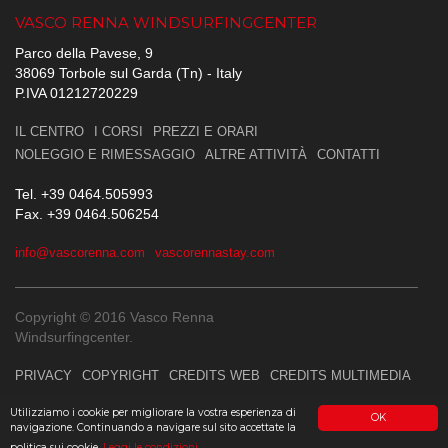
VASCO RENNA WINDSURFINGCENTER
Parco della Pavese, 9
38069 Torbole sul Garda (Tn) - Italy
P.IVA 01212720229
IL CENTRO
I CORSI
PREZZI E ORARI
NOLEGGIO E RIMESSAGGIO
ALTRE ATTIVITÀ
CONTATTI
Tel. +39 0464.505993
Fax. +39 0464.506254
info@vascorenna.com
vascorennastay.com
Copyright © 2016 Vasco Renna
Windsurfingcenter.
PRIVACY
COPYRIGHT
CREDITS WEB
CREDITS MULTIMEDIA
Utilizziamo i cookie per migliorare la vostra esperienza di
OK
navigazione. Continuando a navigare sul sito accettate la
politica sui cookie.
Leggi le condizioni