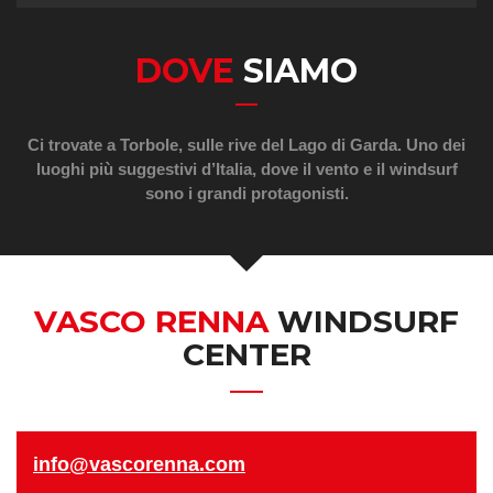
DOVE
SIAMO
Ci trovate a Torbole, sulle rive del Lago di Garda. Uno dei
luoghi più suggestivi d’Italia, dove il vento e il windsurf
sono i grandi protagonisti.
VASCO RENNA
WINDSURF
CENTER
info@vascorenna.com