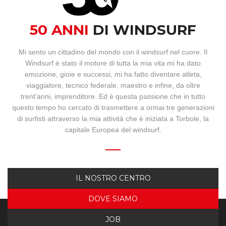
BOOKING
50 ANNI
DI WINDSURF
WEBCAM
Mi sento un cittadino del mondo con il windsurf nel cuore. Il
Windsurf è stato il motore di tutta la mia vita mi ha dato
emozione, gioie e successi, mi ha fatto diventare atleta,
viaggiatore, tecnico federale, maestro e infine, da oltre
trent’anni, imprenditore. Ed è questa passione che in tutto
questo tempo ho cercato di trasmettere a ormai tre generazioni
di surfisti attraverso la mia attività che è iniziata a Torbole, la
capitale Europea del windsurf.
IL NOSTRO CENTRO
DOVE SIAMO
JOB