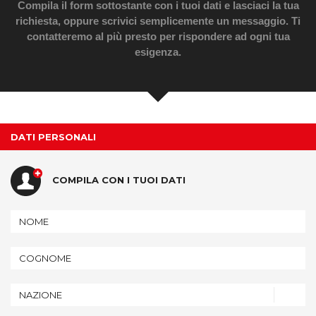
BOOKING
Compila il form sottostante con i tuoi dati e lasciaci la tua
richiesta, oppure scrivici semplicemente un messaggio. Ti
contatteremo al più presto per rispondere ad ogni tua
esigenza.
WEBCAM
DATI PERSONALI
COMPILA CON I TUOI DATI
NAZIONE